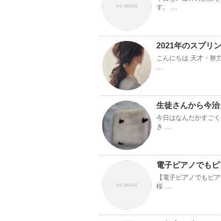
す。 …
2021年のスプリ
こんにちは 天才・努
…
生徒さんから今治
今日はなんだかすごく
き …
電子ピアノでもピ
【電子ピアノでもピア
桜 …