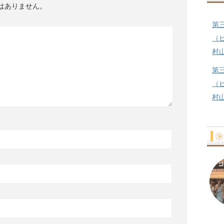
はありません。
第
（
村
第
（
村