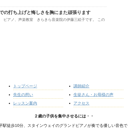
での打ち上げと悔しさを胸にまた頑張ります
 ピアノ、声楽教室 きらきら音楽院の伊藤三絵子です。 この
トップページ
講師紹介
先生の想い
生徒さん・お母様の声
レッスン案内
アクセス
２歳の子供を集中させるには・・
平駅徒歩10分、スタインウェイのグランドピアノが奏でる優しい音色