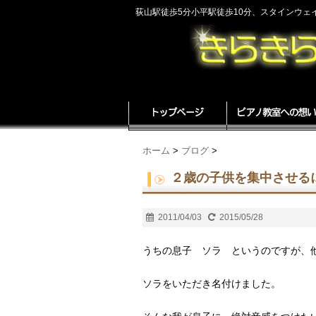
荻山駅徒歩5分小平駅徒歩10分、スタインウ
ホーム
>
ブログ
>
２歳の子供を集中させる
2011/04/03
2015/05/28
うちの息子 ソラ というのですが、
ソラをいただき名付けました。