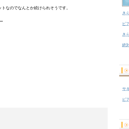
ットなのでなんとか続けられそうです。
き
ー
ピ
き
絶
サ
ピ