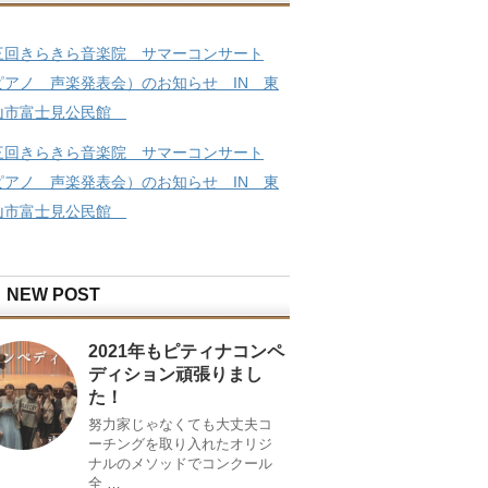
三回きらきら音楽院 サマーコンサート
ピアノ 声楽発表会）のお知らせ IN 東
山市富士見公民館
三回きらきら音楽院 サマーコンサート
ピアノ 声楽発表会）のお知らせ IN 東
山市富士見公民館
NEW POST
2021年もピティナコンペ
ディション頑張りまし
た！
努力家じゃなくても大丈夫コ
ーチングを取り入れたオリジ
ナルのメソッドでコンクール
全 …