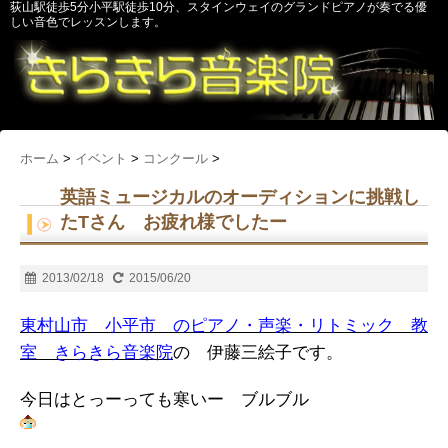
荻山駅徒歩5分小平駅徒歩10分、スタインウェイのグランドピアノが奏でる優
しい音色でレッスンします。
ホーム
>
イベント
>
コンクール
>
英語ミュージカルのオーディションに挑戦し
たTさん お疲れ様でしたー
2013/02/18
2015/06/20
東村山市 小平市 のピアノ・声楽・リトミック 教
室 きらきら音楽院
の 伊藤三絵子です。
今日はとっーっても寒いー ブルブル