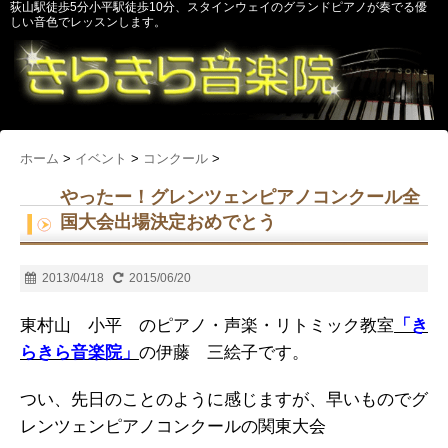
荻山駅徒歩5分小平駅徒歩10分、スタインウェイのグランドピアノが奏でる優
しい音色でレッスンします。
ホーム
>
イベント
>
コンクール
>
やったー！グレンツェンピアノコンクール全
国大会出場決定おめでとう
2013/04/18
2015/06/20
東村山 小平 のピアノ・声楽・リトミック教室
「き
らきら音楽院」
の伊藤 三絵子です。
つい、先日のことのように感じますが、早いものでグ
レンツェンピアノコンクールの関東大会