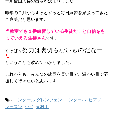
ール全国大会の出場が決まりました。
昨年の７月からずっとずっと毎日練習を頑張ってきた
ご褒美だと思います。
当教室でも１番練習している生徒だ！と自信をも
っていえる生徒さん
です。
努力は裏切らないものだなー
やっぱり
ということも改めてわかりました。
これからも、みんなの成長を長い目で、温かい目で応
援して行きたいと思います
-
コンクール
グレンツェン
,
コンクール
,
ピアノ
,
レッスン
,
小平
,
東村山