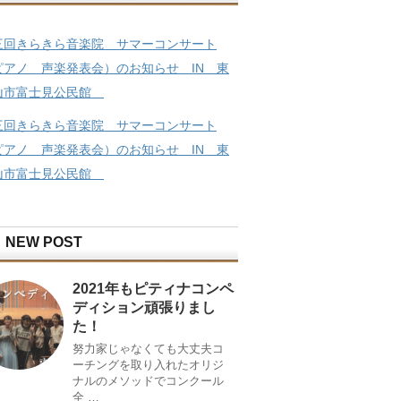
三回きらきら音楽院 サマーコンサート
ピアノ 声楽発表会）のお知らせ IN 東
山市富士見公民館
三回きらきら音楽院 サマーコンサート
ピアノ 声楽発表会）のお知らせ IN 東
山市富士見公民館
NEW POST
2021年もピティナコンペ
ディション頑張りまし
た！
努力家じゃなくても大丈夫コ
ーチングを取り入れたオリジ
ナルのメソッドでコンクール
全 …