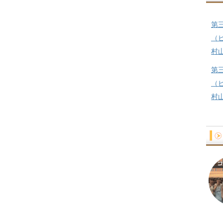
第
（
村
第
（
村